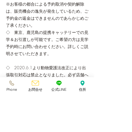
※お客様の都合による予約取消や契約解除
は、販売機会の逸失が発生しているため、ご
予約金の返金はできませんのであらかじめご
了承ください。
◇ 東京、鹿児島の提携キャッテリーでの見
学＆お引渡しが可能です。ご希望の方は見学
予約時にお問い合わせください。詳しくご説
明させていただきます。
◇ 2020.6.1より動物愛護法改正により出
張取引対応は禁止となりました。必ず店舗へ
ご来店頂き、現物確認&対面説明をさせてい
ただきます。大変ご不便をおかけしますがご
Phone
お問合せ
公式LINE
住所
理解ください。
◇ お迎え日前日に体調が悪い場合、子猫の
体調を優先させていただき、お迎え日を変更
していただきます。
◇ 見学同日連れ帰りご希望の場合は、子猫
お迎え準備が整っている事が条件です。その