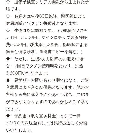
◇ 遺伝子検査クリアの両親から生まれた子
猫です。
◇ お迎えは生後60日以降、獣医師による
健康診断とワクチン接種後となります。
◇ 生体価格は総額です。（3種混合ワクチ
ン1回目5,500円、マイクロチップ装着登録
費6,500円、駆虫薬1,000円、獣医師による
簡単な健康診断、血統書コピーを含む。）
◆ ただし、生後3カ月以降のお迎えの場
合、2回目ワクチン接種時期となり、別途
5,500円いただきます。
◆ 見学順・お問い合わせ順ではなく、ご購
入意思による入金が優先となります。他のお
客様から先に購入予約があった場合、ご紹介
ができなくなりますのであらかじめご了承く
ださい。
◆ 予約金（取り置き料金）として一律
50,000円を現金もしくは銀行振込にてお願
いいたします。