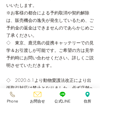
いいたします。
※お客様の都合による予約取消や契約解除
は、販売機会の逸失が発生しているため、ご
予約金の返金はできませんのであらかじめご
了承ください。
◇ 東京、鹿児島の提携キャッテリーでの見
学＆お引渡しが可能です。ご希望の方は見学
予約時にお問い合わせください。詳しくご説
明させていただきます。
◇ 2020.6.1より動物愛護法改正により出
張取引対応は禁止となりました。必ず店舗へ
ご来店頂き、現物確認&対面説明をさせてい
Phone
お問合せ
公式LINE
住所
ただきます。大変ご不便をおかけしますがご
理解ください。
◇ お迎え日前日に体調が悪い場合、子猫の
体調を優先させていただき、お迎え日を変更
していただきます。