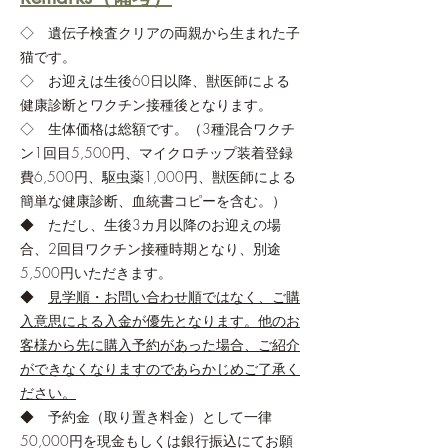
◇ 遺伝子検査クリアの両親から生まれた子
猫です。
◇ お迎えは生後60日以降、獣医師による
健康診断とワクチン接種後となります。
◇ 生体価格は総額です。（3種混合ワクチ
ン1回目5,500円、マイクロチップ装着登録
費6,500円、駆虫薬1,000円、獣医師による
簡単な健康診断、血統書コピーを含む。）
◆ ただし、生後3カ月以降のお迎えの場
合、2回目ワクチン接種時期となり、別途
5,500円いただきます。
◆
見学順・お問い合わせ順ではなく、ご購
入意思による入金が優先となります。他のお
客様から先に購入予約があった場合、ご紹介
ができなくなりますのであらかじめご了承く
ださい。
◆ 予約金（取り置き料金）として一律
50,000円を現金もしくは銀行振込にてお願