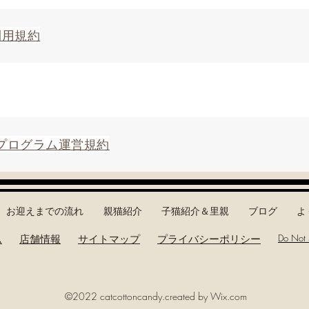
利用規約
報保護法にある「個人情報」を指すものとし、生存する個人に関
話番号、連絡先、その他の記述等により特定の個人を識別でき
および特性情報」とは、上記に定める「個人情報」以外のものを
広告の履歴、検索キーワード、利用日時、利用方法、利用環境
報、位置情報、端末の個体識別情報などを指します。

・プログラム運営規約
府長岡京市滝ノ町２丁目２７－２９

お迎えまでの流れ
親猫紹介
子猫紹介＆里親
ブログ
よ
Do Not S
ム
店舗情報
​サイトマップ
プライバシーポリシー
るとき、氏名・生年月日・住所・電話番号・メールアドレスな
トの送信時には、氏名・電話番号・メールアドレスを取得させ
©2022 catcottoncandy.created by Wix.com