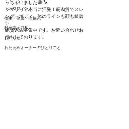
っちゃいました😆💦
ラガマフィン
ソマリって本当に活発！筋肉質でスレ
ンダーボディ。体のラインも顔も綺麗
衛生・健康・病気etc
✨
我が家の日常
絶賛家族募集中です。お問い合わせお
待ちしております。
お知らせ
わたあめオーナーのひとりごと