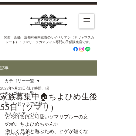
​関西 近畿 京都府長岡京市のサイベリアン（ネヴァマスカ
レード）・ソマリ・ラガマフィン専門の子猫販売店です。
記事
カテゴリー一覧
2022年9月23日
読了時間: 1分
カテゴリー一覧
家族募集中🏠ちよひめ生後
新しいおうちでの様子
55日（ソマリ）
みんなのアルバム
とろけるほど可愛いソマリブルーの女
の子、ちよひめちゃん✨
ソマリ
激しく兄弟と遊ぶため、ヒゲが短くな
サイベリアン