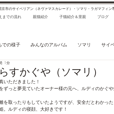
長岡京市のサイベリアン（ネヴァマスカレード）・ソマリ・ラガマフィン
えまでの流れ
親猫紹介
子猫紹介＆里親
ブログ
ちでの様子
みんなのアルバム
ソマリ
サイ
: 1分
が家の日常
お知らせ
わたあめオーナーのひと
らすかぐや（ソマリ）
真いただきました！
をずっと夢見ていたオーナー様の元へ、ルディのかぐや
離を取ったりもしていたようですが、安全だとわかった
姫。ルディの寝顔、大好きです！