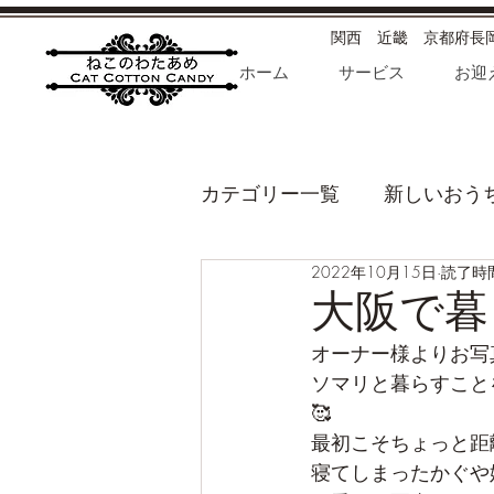
​関西 近畿 京都府
ホーム
サービス
お迎
カテゴリー一覧
新しいおう
2022年10月15日
読了時間
衛生・健康・病気etc
我
大阪で暮
オーナー様よりお写
ソマリと暮らすこと
🥰
最初こそちょっと距
寝てしまったかぐや