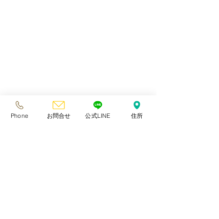
ねこのわたあめ
ソマリ
京都
キャッテリー
子猫
男の子
レッド
日川白鳳
兵庫県
白鳳
マロン
Phone
お問合せ
公式LINE
住所
新しいおうちでの様子
ソマリ
関連記事
すべて表示