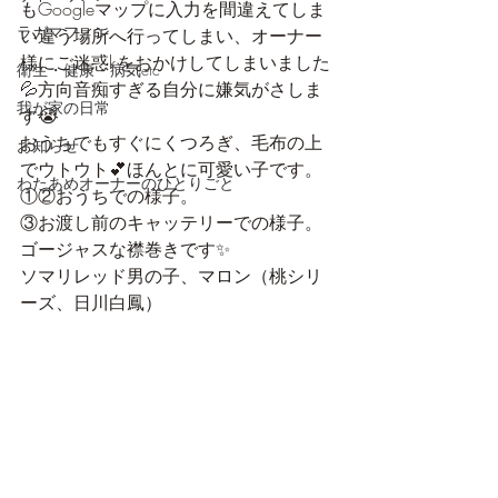
もGoogleマップに入力を間違えてしま
ラガマフィン
い違う場所へ行ってしまい、オーナー
様にご迷惑kをおかけしてしまいました
衛生・健康・病気etc
💦方向音痴すぎる自分に嫌気がさしま
我が家の日常
す😭
おうちでもすぐにくつろぎ、毛布の上
お知らせ
でウトウト💕ほんとに可愛い子です。
わたあめオーナーのひとりごと
①②おうちでの様子。
③お渡し前のキャッテリーでの様子。
ゴージャスな襟巻きです✨
ソマリレッド男の子、マロン（桃シリ
ーズ、日川白鳳）