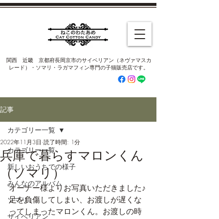
​関西 近畿 京都府長岡京市のサイベリアン（ネヴァマスカ
レード）・ソマリ・ラガマフィン専門の子猫販売店です。
記事
カテゴリー一覧
2022年11月3日
読了時間: 1分
カテゴリー一覧
兵庫で暮らすマロンくん
新しいおうちでの様子
（ソマリ）
みんなのアルバム
オーナー様よりお写真いただきました♪
足を負傷してしまい、お渡しが遅くな
ソマリ
ってしまったマロンくん。お渡しの時
サイベリアン