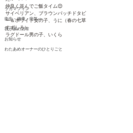
仲良く並んでご飯タイム😊
ラガマフィン
サイベリアン、ブラウンパッチドタビ
衛生・健康・病気etc
ー＆ホワイト女の子、うに（春の七草
すずしろ）
我が家の日常
ラグドール男の子、いくら
お知らせ
わたあめオーナーのひとりごと