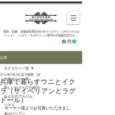
​関西 近畿 京都府長岡京市のサイベリアン（ネヴァマスカ
レード）・ソマリ・ラガマフィン専門の子猫販売店です。
記事
カテゴリー一覧
2022年9月3日
読了時間: 1分
カテゴリー一覧
兵庫で暮らすウニとイク
新しいおうちでの様子
ラ（サイベリアンとラグ
みんなのアルバム
ドール）
ソマリ
オーナー様よりお写真いただきまし
サイベリアン
た！