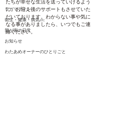
たちが幸せな生活を送っていけるよう
に、お迎え後のサポートもさせていた
ラガマフィン
だいております。わからない事や気に
衛生・健康・病気etc
なる事がありましたら、いつでもご連
我が家の日常
絡ください。
お知らせ
わたあめオーナーのひとりごと