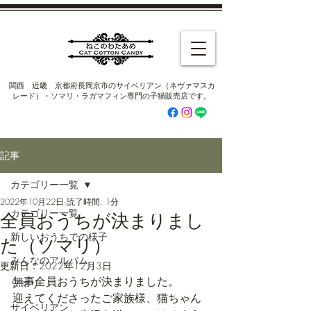
​関西 近畿 京都府長岡京市のサイベリアン（ネヴァマスカ
レード）・ソマリ・ラガマフィン専門の子猫販売店です。
記事
カテゴリー一覧
2022年10月22日
読了時間: 1分
カテゴリー一覧
全員おうちが決まりまし
新しいおうちでの様子
た（ソマリ）
みんなのアルバム
更新日：
2022年12月3日
無事全員おうちが決まりました。
ソマリ
迎えてくださったご家族様、猫ちゃん
サイベリアン