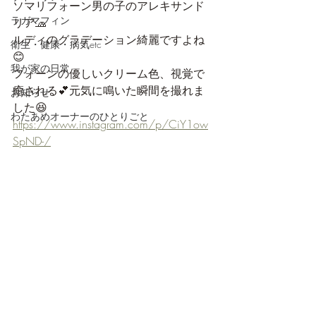
ソマリフォーン男の子のアレキサンド
ラガマフィン
リア🧢
ルディのグラデーション綺麗ですよね
衛生・健康・病気etc
😊
我が家の日常
フォーンの優しいクリーム色、視覚で
癒される💕元気に鳴いた瞬間を撮れま
お知らせ
した😆
わたあめオーナーのひとりごと
https://www.instagram.com/p/CiY1ow
SpND-/