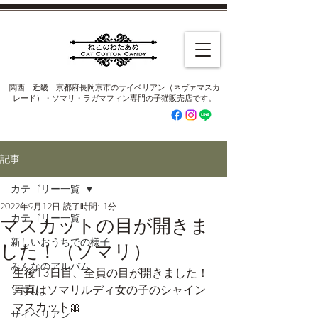
​関西 近畿 京都府長岡京市のサイベリアン（ネヴァマスカ
レード）・ソマリ・ラガマフィン専門の子猫販売店です。
記事
カテゴリー一覧
2022年9月12日
読了時間: 1分
カテゴリー一覧
マスカットの目が開きま
新しいおうちでの様子
した！（ソマリ）
みんなのアルバム
生後13日目、全員の目が開きました！
写真はソマリルディ女の子のシャイン
ソマリ
マスカット🎀
サイベリアン