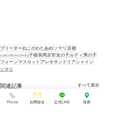
ブリーダー
ねこのわたあめ
ソマリ
京都
catcottoncandy
子猫
長岡京市
女の子
ルディ
男の子
フォーン
マスカット
アレキサンドリア
シャイン
ソマリ
関連記事
すべて表示
Phone
お問合せ
公式LINE
住所