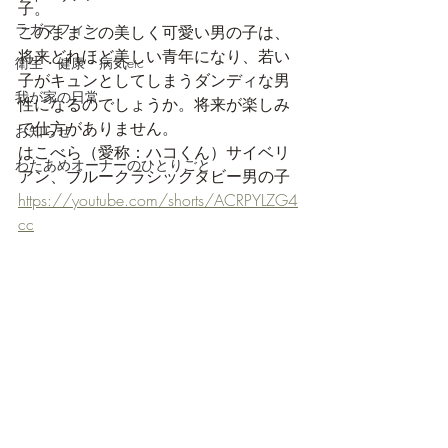
子。
ラガマフィン
このままこの美しく可愛い男の子は、
将来どれほど美しい青年になり、若い
衛生・健康・病気etc
子がキュンとしてしまうダンディな男
我が家の日常
性になるのでしょうか。将来が楽しみ
で仕方がありません。
お知らせ
はこべら（愛称：ハコくん）サイベリ
わたあめオーナーのひとりごと
アン、ブルークラシックタビー男の子
https://youtube.com/shorts/ACRPYLZG4
cc