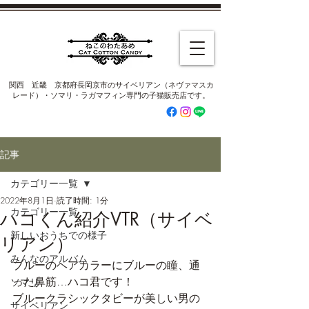
​関西 近畿 京都府長岡京市のサイベリアン（ネヴァマスカ
レード）・ソマリ・ラガマフィン専門の子猫販売店です。
記事
カテゴリー一覧
2022年8月1日
読了時間: 1分
カテゴリー一覧
ハコくん紹介VTR（サイベ
新しいおうちでの様子
リアン）
みんなのアルバム
ブルーのヘアカラーにブルーの瞳、通
った鼻筋…ハコ君です！
ソマリ
ブルークラシックタビーが美しい男の
サイベリアン