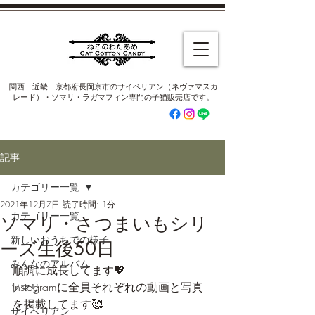
​関西 近畿 京都府長岡京市のサイベリアン（ネヴァマスカ
レード）・ソマリ・ラガマフィン専門の子猫販売店です。
記事
カテゴリー一覧
2021年12月7日
読了時間: 1分
カテゴリー一覧
ソマリ・さつまいもシリ
新しいおうちでの様子
ーズ生後50日
みんなのアルバム
順調に成長してます💖
Instagramに全員それぞれの動画と写真
ソマリ
を掲載してます🥰
サイベリアン