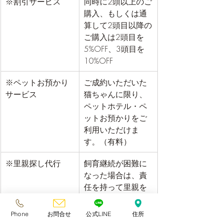
※割引サービス
​同時に2頭以上のご
購入、もしくは通
算して2頭目以降の
ご購入は2頭目を
5%OFF、3頭目を
10%OFF
※ペットお預かり
​ご成約いただいた
サービス
猫ちゃんに限り、
ペットホテル・ペ
ットお預かりをご
利用いただけま
す。（有料）
※里親探し代行
​飼育継続が困難に
なった場合は、責
任を持って里親を
探してください。
見つからない場合
Phone
お問合せ
公式LINE
住所