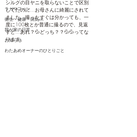
シルクの目ヤニを取らないことで区別
ラガマフィン
してたのに…お母さんに綺麗にされて
ました。撮ったすぐは分かっても、一
衛生・健康・病気etc
度に100枚とか普通に撮るので、見返
我が家の日常
すと…あれ？💦どっち？？💦💦ってな
ります。
お知らせ
わたあめオーナーのひとりごと