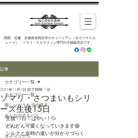
​関西 近畿 京都府長岡京市のサイベリアン（ネヴァマスカ
レード）・ソマリ・ラガマフィン専門の子猫販売店です。
記事
カテゴリー一覧
2021年11月1日
読了時間: 1分
カテゴリー一覧
ソマリ・さつまいもシリ
新しいおうちでの様子
ーズ生後15日
みんなのアルバム
生後15日！はやい！💦
どんどん可愛くなっていきます😆
ソマリ
シルクと金時の違いが分かりづらく、
サイベリアン