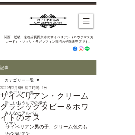
​関西 近畿 京都府長岡京市のサイベリアン（ネヴァマスカ
レード）・ソマリ・ラガマフィン専門の子猫販売店です。
記事
カテゴリー一覧
2022年2月8日
読了時間: 1分
カテゴリー一覧
サイベリアン・クリーム
新しいおうちでの様子
クラシックタビー＆ホワ
みんなのアルバム
イトのオス
ソマリ
サイベリアン男の子、クリーム色のも
サイベリアン
っふもふ！