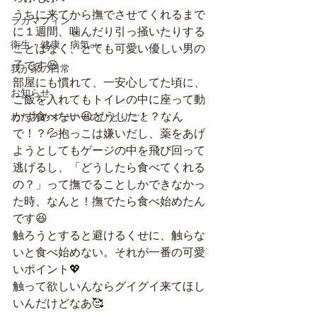
うちに来てから撫でさせてくれるまで
ラガマフィン
に１週間、噛んだり引っ掻いたりする
衛生・健康・病気etc
ことはなく、とても可愛い優しい男の
子です😆
我が家の日常
部屋にも慣れて、一安心してた頃に、
お知らせ
ご飯を入れてもトイレの中に座って動
かず食べない😫どうした！？なん
わたあめオーナーのひとりごと
で！？💦抱っこは嫌いだし、薬をあげ
ようとしてもゲージの中を飛び回って
逃げるし、「どうしたら食べてくれる
の？」って撫でることしかできなかっ
た時、なんと！撫でたら食べ始めたん
です😆
触ろうとすると避けるくせに、触らな
いと食べ始めない。それが一番の可愛
いポイント💖
触って欲しいんならグイグイ来てほし
いんだけどなあ🥰