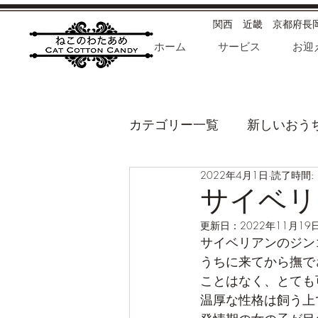
​関西 近畿 京都府
ホーム
サービス
お迎
カテゴリー一覧
新しいおう
2022年4月1日
読了時間: 
衛生・健康・病気etc
我
サイベリ
更新日：
2022年11月19
サイベリアンのジン
うちに来てから撫で
ことはなく、とても
温厚な性格は飼う上