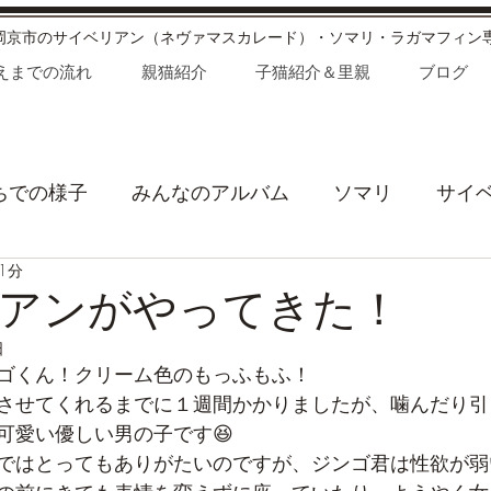
長岡京市のサイベリアン（ネヴァマスカレード）・ソマリ・ラガマフィン
えまでの流れ
親猫紹介
子猫紹介＆里親
ブログ
ちでの様子
みんなのアルバム
ソマリ
サイ
1分
が家の日常
お知らせ
わたあめオーナーのひと
アンがやってきた！
日
ゴくん！クリーム色のもっふもふ！
させてくれるまでに１週間かかりましたが、噛んだり引
可愛い優しい男の子です😆
ではとってもありがたいのですが、ジンゴ君は性欲が弱