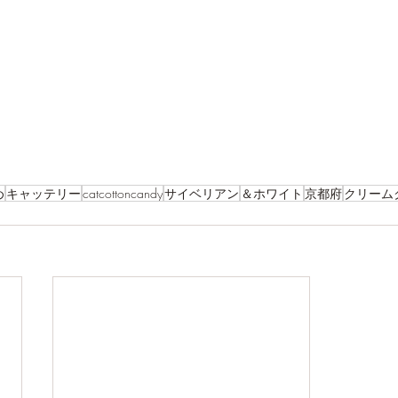
め
キャッテリー
catcottoncandy
サイベリアン
＆ホワイト
京都府
クリーム