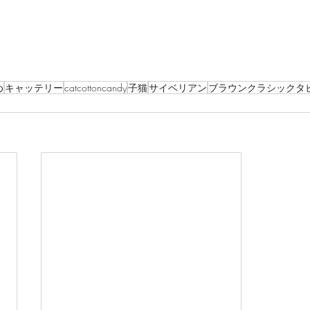
め
キャッテリー
catcottoncandy
子猫
サイベリアン
ブラウンクラシックタ