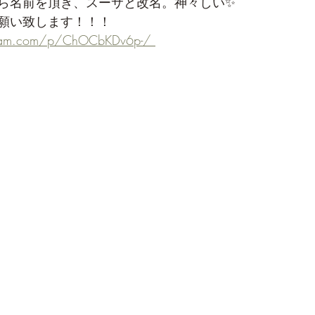
ら名前を頂き、スーサと改名。神々しい✨
願い致します！！！
gram.com/p/ChOCbKDv6p-/ 