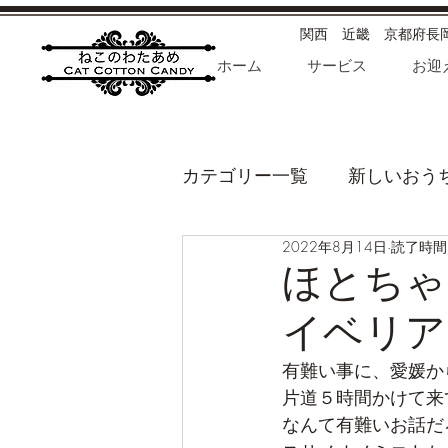
​関西 近畿 京都府
ホーム
サービス
お迎
カテゴリー一覧
新しいおう
2022年8月14日
読了時間:
衛生・健康・病気etc
我
ほとちゃ
イベリア
有難い事に、愛媛か
片道５時間かけて来
なんて有難いお話だろ