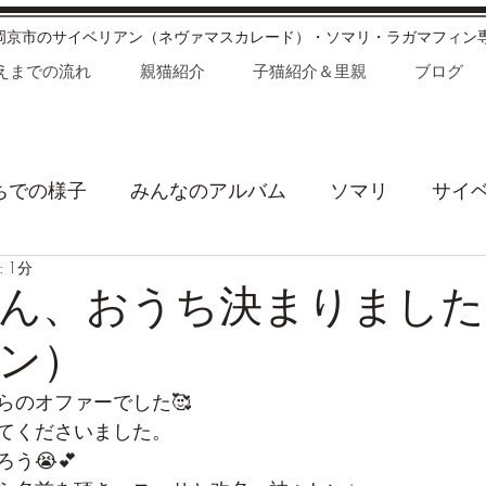
長岡京市のサイベリアン（ネヴァマスカレード）・ソマリ・ラガマフィン
えまでの流れ
親猫紹介
子猫紹介＆里親
ブログ
ちでの様子
みんなのアルバム
ソマリ
サイ
 1分
が家の日常
お知らせ
わたあめオーナーのひと
ん、おうち決まりました
ン）
らのオファーでした🥰
てくださいました。
う😭💕