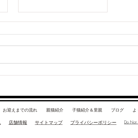
お米ちゃんついに最後の一人
（サイベリアン）
お迎えまでの流れ
親猫紹介
子猫紹介＆里親
ブログ
よ
Do Not S
ム
店舗情報
​サイトマップ
プライバシーポリシー