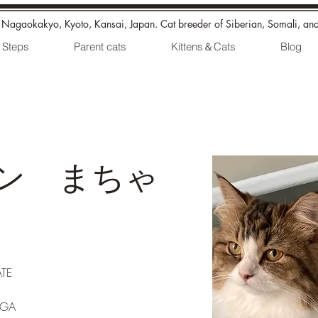
n Nagaokakyo, Kyoto, Kansai, Japan. Cat breeder of Siberian, Somali, an
Steps
Parent cats
Kittens＆Cats
Blog
ン まちゃ
ATE
AGA