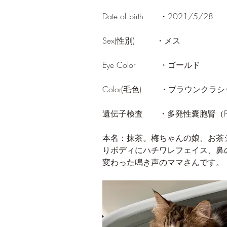
Date of birth　　・2021/5/28
Sex(性別) 　　 ・メス
Eye Color　　　・ゴールド
Color(毛色)　　 ・ブラウンク
遺伝子検査　　・多発性嚢胞腎（P
本名：抹茶。梅ちゃんの娘、お茶
りボディにハチワレフェイス、鼻
変わった鳴き声のママさんです。