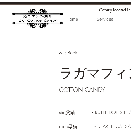
Cattery located i
Home
Services
&lt; Back
ラガマフィ
COTTON CANDY
sire父猫　　　 ・
RUTILE DOLL'S BE
dam母猫　　　 ・DEAR JILL CAT S