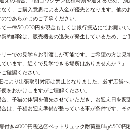
迎えの場合、2回目ワクチン接種時期を迎えるため、別途
はなく、ご購入意思による入金が優先となります。他の
すのであらかじめご了承ください。
て一律50,000円を現金もしくは銀行振込にてお願い
や契約解除は、販売機会の逸失が発生しているため、ご
テリーでの見学＆お引渡しが可能です。ご希望の方は見
んでいます。近くで見学できる場所はありませんか？』
をご確認ください。
護法改正により出張取引対応は禁止となりました。必ず店舗
不便をおかけしますがご理解ください。
場合、子猫の体調を優先させていただき、お迎え日を変
場合は、子猫お迎え準備が整っている事が条件です。そ
部扉付き4000円税込②ペットリュック耐荷重8kg650