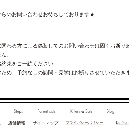
からのお問い合わせお待ちしております★
に関わる方による偽装してのお問い合わせは固くお断り
せん。
お約束をご一読ください。
のため、予約なしの訪問・見学はお断りさせていただき
Steps
Parent cats
Kittens＆Cats
Blog
プライバシーポリシー
Do Not S
ム
店舗情報
​サイトマップ