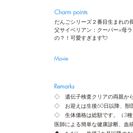
Charm points
だんごシリーズ２番目生まれの
父サイベリアン：クーパー×母
の？！可愛すぎます💘
​Movie
Remarks
◇ 遺伝子検査クリアの両親か
◇ お迎えは生後60日以降、獣
◇ 生体価格は総額です。（3種混
医師による簡単な健康診断、血