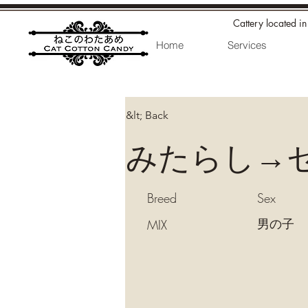
Cattery located i
Home
Services
&lt; Back
みたらし→
Breed
Sex
男の子
MIX