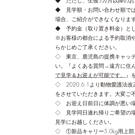
◆ ただし、生後3カ月以降のお
◆ 見学順・お問い合わせ順で
場合、ご紹介ができなくなりま
◆ 予約金（取り置き料金）とし
※お客様の都合による予約取消
らかじめご了承ください。
◇ 東京、鹿児島の提携キャッ
い。『よくある質問→遠方に住
で見学＆お迎えが可能です。
』
◇ 2020.6.1より動物愛
をさせていただきます。大変ご
◇ お迎え日前日に体調が悪い
◇ 見学同日連れ帰りご希望の
見学にお越しください。
◇ ①新品キャリー5.0kg用上