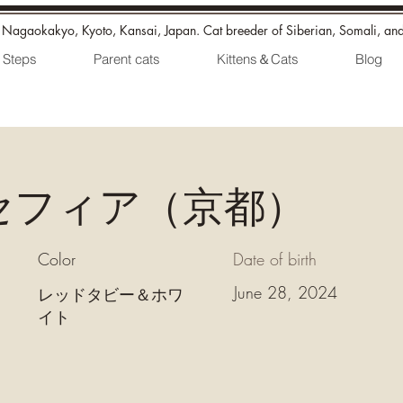
n Nagaokakyo, Kyoto, Kansai, Japan. Cat breeder of Siberian, Somali, an
Steps
Parent cats
Kittens＆Cats
Blog
セフィア（京都）
Color
Date of birth
June 28, 2024
レッドタビー＆ホワ
イト