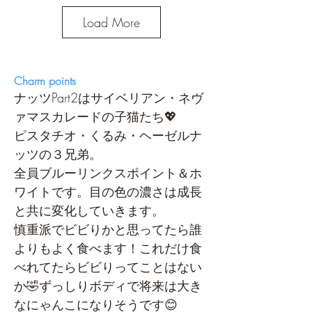
Load More
Charm points
ナッツPart2はサイベリアン・ネヴ
ァマスカレードの子猫たち💖
ピスタチオ・くるみ・ヘーゼルナ
ッツの３兄弟。
全員ブルーリンクスポイント＆ホ
ワイトです。目の色の濃さは成長
と共に変化していきます。
慎重派でビビりかと思ってたら誰
よりもよく食べます！これだけ食
べれてたらビビりってことはない
か🤣ずっしりボディで将来は大き
なにゃんこになりそうです😊