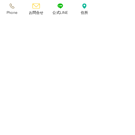
解ください。
Phone
お問合せ
公式LINE
住所
◇ お迎え日前日に体調が悪い場合、子猫の
体調を優先させていただき、お迎え日を変更
していただきます。
◇ 見学同日連れ帰りご希望の場合は、子猫
お迎え準備が整っている事が条件です。その
上で、ペットキャリーを持って見学にお越し
ください。
◇ 新品キャリー5.0kg用上部扉付きありま
す。必要な方は別途4,000円ご用意くださ
い。
★生涯可愛がっていただける方からのお問い
合わせお待ちしております★
注意事項
※反社会勢力の方、反社会勢力に関わる方に
よる偽装してのお問い合わせは固くお断り致
します。