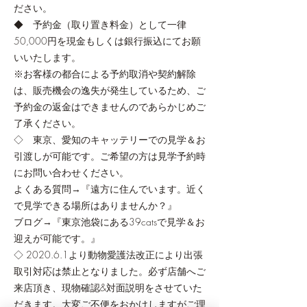
ださい。
◆ 予約金（取り置き料金）として一律
50,000円を現金もしくは銀行振込にてお願
いいたします。
※お客様の都合による予約取消や契約解除
は、販売機会の逸失が発生しているため、ご
予約金の返金はできませんのであらかじめご
了承ください。
◇ 東京、愛知のキャッテリーでの見学＆お
引渡しが可能です。ご希望の方は見学予約時
にお問い合わせください。
よくある質問→『遠方に住んでいます。近く
で見学できる場所はありませんか？』
ブログ→『
東京池袋にある39catsで見学＆お
迎えが可能です。
』
◇ 2020.6.1より動物愛護法改正により出張
取引対応は禁止となりました。必ず店舗へご
来店頂き、現物確認&対面説明をさせていた
だきます。大変ご不便をおかけしますがご理