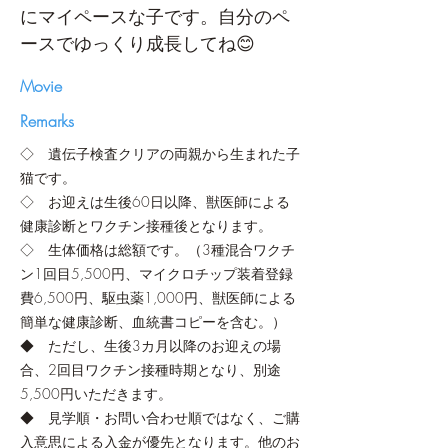
にマイペースな子です。自分のペ
ースでゆっくり成長してね😊
​Movie
Remarks
◇ 遺伝子検査クリアの両親から生まれた子
猫です。
◇ お迎えは生後60日以降、獣医師による
健康診断とワクチン接種後となります。
◇ 生体価格は総額です。（3種混合ワクチ
ン1回目5,500円、マイクロチップ装着登録
費6,500円、駆虫薬1,000円、獣医師による
簡単な健康診断、血統書コピーを含む。）
◆ ただし、生後3カ月以降のお迎えの場
合、2回目ワクチン接種時期となり、別途
5,500円いただきます。
◆ 見学順・お問い合わせ順ではなく、ご購
入意思による入金が優先となります。他のお