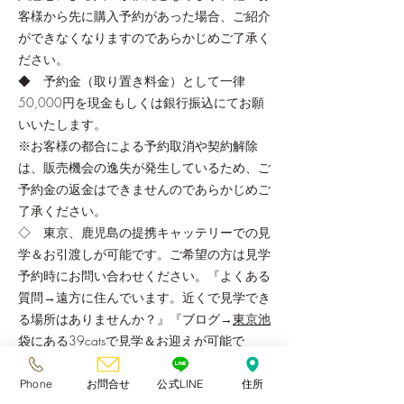
客様から先に購入予約があった場合、ご紹介
ができなくなりますのであらかじめご了承く
ださい。
◆ 予約金（取り置き料金）として一律
50,000円を現金もしくは銀行振込にてお願
いいたします。
※お客様の都合による予約取消や契約解除
は、販売機会の逸失が発生しているため、ご
予約金の返金はできませんのであらかじめご
了承ください。
◇ 東京、鹿児島の提携キャッテリーでの見
学＆お引渡しが可能です。ご希望の方は見学
予約時にお問い合わせください。『よくある
質問→遠方に住んでいます。近くで見学でき
る場所はありませんか？』『ブログ→
東京池
袋にある39catsで見学＆お迎えが可能で
す。
』をご確認ください。
◇ 2020.6.1より動物愛護法改正により出
Phone
お問合せ
公式LINE
住所