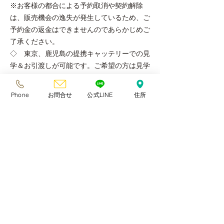
※お客様の都合による予約取消や契約解除
は、販売機会の逸失が発生しているため、ご
予約金の返金はできませんのであらかじめご
了承ください。
◇ 東京、鹿児島の提携キャッテリーでの見
学＆お引渡しが可能です。ご希望の方は見学
予約時にお問い合わせください。『よくある
質問→遠方に住んでいます。近くで見学でき
Phone
お問合せ
公式LINE
住所
る場所はありませんか？』『ブログ→
東京池
袋にある39catsで見学＆お迎えが可能で
す。
』をご確認ください。
◇ 2020.6.1より動物愛護法改正により出
張取引対応は禁止となりました。必ず店舗へ
ご来店頂き、現物確認&対面説明をさせてい
ただきます。大変ご不便をおかけしますがご
理解ください。
◇ お迎え日前日に体調が悪い場合、子猫の
体調を優先させていただき、お迎え日を変更
していただきます。