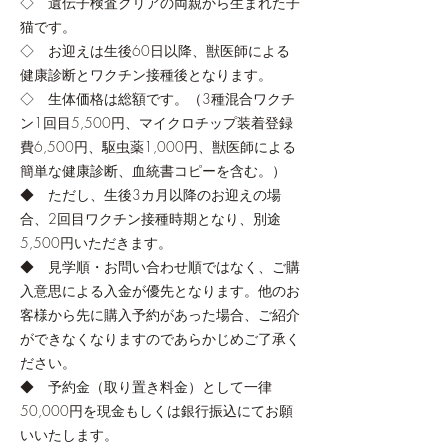
◇ 遺伝子検査クリアの両親から生まれた子
猫です。
◇ お迎えは生後60日以降、獣医師による
健康診断とワクチン接種後となります。
◇ 生体価格は総額です。（3種混合ワクチ
ン1回目5,500円、マイクロチップ装着登録
費6,500円、駆虫薬1,000円、獣医師による
簡単な健康診断、血統書コピーを含む。）
◆ ただし、生後3カ月以降のお迎えの場
合、2回目ワクチン接種時期となり、別途
5,500円いただきます。
◆ 見学順・お問い合わせ順ではなく、ご購
入意思による入金が優先となります。他のお
客様から先に購入予約があった場合、ご紹介
ができなくなりますのであらかじめご了承く
ださい。
◆ 予約金（取り置き料金）として一律
50,000円を現金もしくは銀行振込にてお願
いいたします。