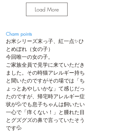
Load More
Charm points
お米シリーズ末っ子、紅一点✨ひ
とめぼれ（女の子）
今回唯一の女の子。
ご家族全員で見学に来ていただき
ました。その時猫アレルギー持ち
と聞いたのですがその場では「ち
ょっとあやしいかな」て感じだっ
たのですが、帰宅時アレルギー症
状が💦でも息子ちゃんは飼いたい
一心で「痒くない！」と腫れた目
とグズグズの鼻で言っていたそう
です💦