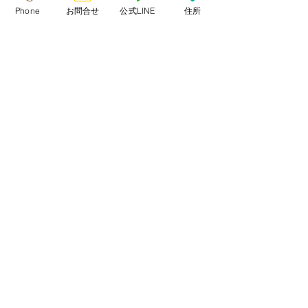
す。
』をご確認ください。
Phone
お問合せ
公式LINE
住所
◇ 2020.6.1より動物愛護法改正により出
張取引対応は禁止となりました。必ず店舗へ
ご来店頂き、現物確認&対面説明をさせてい
ただきます。大変ご不便をおかけしますがご
理解ください。
◇ お迎え日前日に体調が悪い場合、子猫の
体調を優先させていただき、お迎え日を変更
していただきます。
◇ 見学同日連れ帰りご希望の場合は、子猫
お迎え準備が整っている事が条件です。その
上で、ペットキャリーを持って見学にお越し
ください。
◇ 新品キャリー5.0kg用上部扉付きありま
す。必要な方は別途3,500円ご用意くださ
い。
★生涯可愛がっていただける方からのお問い
合わせお待ちしております★