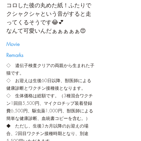
コロした後の丸めた紙！ふたりで
クシャクシャという音がすると走
ってくるそうです😂💕
なんて可愛いんだぁぁぁぁぁ😍
​Movie
Remarks
◇ 遺伝子検査クリアの両親から生まれた子
猫です。
◇ お迎えは生後60日以降、獣医師による
健康診断とワクチン接種後となります。
◇ 生体価格は総額です。（3種混合ワクチ
ン1回目5,500円、マイクロチップ装着登録
費6,500円、駆虫薬1,000円、獣医師による
簡単な健康診断、血統書コピーを含む。）
◆ ただし、生後3カ月以降のお迎えの場
合、2回目ワクチン接種時期となり、別途
5,500円いただきます。