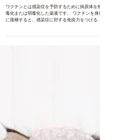
2022年11月1日
読了時間: 2分
衛生・健康・病気etc
室内飼育でもワクチンって必
要？
ワクチンとは感染症を予防するために病原体を無
毒化または弱毒化した薬液です。 ワクチンを身体
に接種すると、感染症に対する免疫力をつけるこ
とができます。 室内飼育だからといって安心はで
きません。飼い主はもちろん、来訪者や、多頭飼
育中のどうぶつ、または靴や衣服など、あらゆる
方法で...