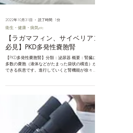
2022年10月31日
読了時間: 1分
衛生・健康・病気etc
【ラガマフィン、サイベリアン
必見】PKD多発性嚢胞腎
【PKD多発性嚢胞腎】分類：泌尿器 概要：腎臓に