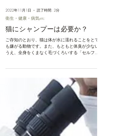
2022年11月1日
読了時間: 2分
衛生・健康・病気etc
猫にシャンプーは必要か？
ご存知のとおり、猫は体が水に濡れることをとて
も嫌がる動物です。また、もともと体臭が少ない
うえ、全身をくまなく毛づくろいする「セルフグ
ルーミング」によって体を常に清潔に保とうとす
る習性もあります。そのため、問いに対しては、
「完全室内飼いで、皮膚の疾患等がなければ、必
ずしもシャ...