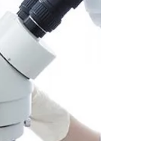
HCM肥大型心筋症
【HCM肥大型心筋症】 分類：循環器 概要：心筋
症とは、心臓の筋肉（心筋）そのものに異常が出
てくる病気です。その中でも心筋が分厚くなる病
気が肥大型心筋症です。特に左心室の肥大、拡張
が多く、進行していくと頻脈、食欲減退、活量低
下、呼吸困難などがみられる心疾患です。心不
全、大動...