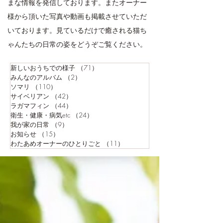
まな情報を発信しております。またオーナー
様から頂いた写真や動画も掲載させていただ
いております。見ているだけで癒される猫ち
ゃんたちの日常の姿をどうぞご覧ください。
新しいおうちでの様子
（71）
71件の記事
みんなのアルバム
（2）
2件の記事
ソマリ
（110）
110件の記事
サイベリアン
（42）
42件の記事
ラガマフィン
（44）
44件の記事
衛生・健康・病気etc
（24）
24件の記事
我が家の日常
（9）
9件の記事
お知らせ
（15）
15件の記事
わたあめオーナーのひとりごと
（11）
11件の記事